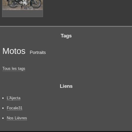
Tags
Motos
Portraits
Tous les tags
Liens
L'Ajecta
Focale31
Nos Lièvres