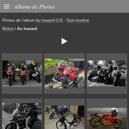

Albums de Photos
Photos de l'album
Au hasard
[13]
-
Tout montrer
Motos
/
Au hasard
