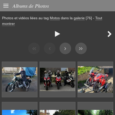

Albums de Photos
Photos et vidéos liées au tag
Motos
dans la
galerie
[76]
-
Tout
montrer

