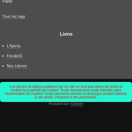
Paris
Tous les tags
Liens
L'Ajecta
Focale31
Nos Lièvres
Les photos et vidéos publiées sur ce site ne sont pas libres de droits et
restent la propriété de l'auteur. Toute reproduction reste interdite sans
l'autorisation de l'auteur. Toute personne morale ou physique portant atteinte
à ces droits, s'expose à des poursuites.
Propulsé par
iGalerie