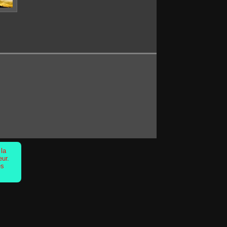
 la
eur.
es