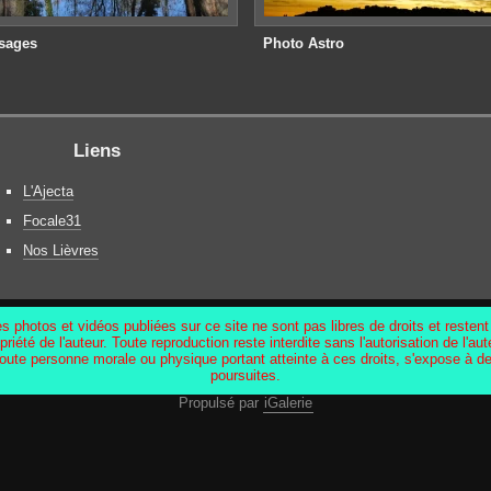
sages
Photo Astro
Liens
L'Ajecta
Focale31
Nos Lièvres
s photos et vidéos publiées sur ce site ne sont pas libres de droits et restent
priété de l'auteur. Toute reproduction reste interdite sans l'autorisation de l'aut
oute personne morale ou physique portant atteinte à ces droits, s'expose à d
poursuites.
Propulsé par
iGalerie