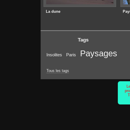
La dune
Pay
Tags
Paysages
Insolites
Paris
Tous les tags
Le
pro
T